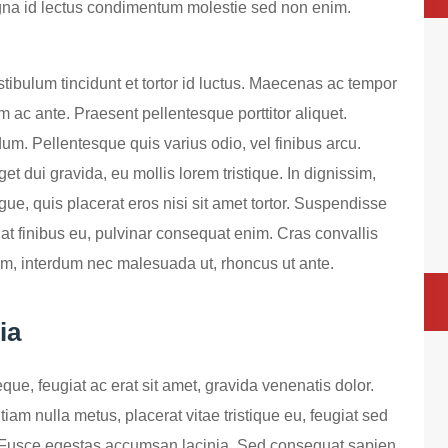
na id lectus condimentum molestie sed non enim.
ibulum tincidunt et tortor id luctus. Maecenas ac tempor
m ac ante. Praesent pellentesque porttitor aliquet.
m. Pellentesque quis varius odio, vel finibus arcu.
et dui gravida, eu mollis lorem tristique. In dignissim,
ue, quis placerat eros nisi sit amet tortor. Suspendisse
at finibus eu, pulvinar consequat enim. Cras convallis
em, interdum nec malesuada ut, rhoncus ut ante.
ia
ue, feugiat ac erat sit amet, gravida venenatis dolor.
am nulla metus, placerat vitae tristique eu, feugiat sed
m. Fusce egestas accumsan lacinia. Sed consequat sapien