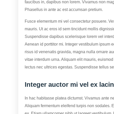
faucibus in, dapibus non lorem. Vivamus non mag
Phasellus in ante ac est accumsan pretium.
Fusce elementum mi vel consectetur posuere. Vest
mauris. Ut ac eros id sem tincidunt mollis dignissi
Suspendisse dapibus scelerisque lorem vel interdu
Aenean id porttitor mi. Integer vestibulum ipsum eg
risus id venenatis gravida, magna nulla ornare aug
vitae interdum urna. Aliquam elit mauris, euismod 
lectus nec ultrices egestas. Suspendisse tellus s
Integer auctor mi vel ex lacin
In hac habitasse platea dictumst. Vivamus ante neq
Aliquam fermentum eleifend turpis non sodales. Eti
ex. Etiam ullamcorper nibh ut laoreet vestibulu