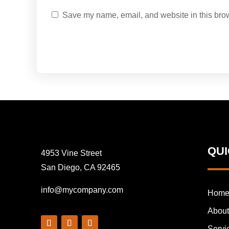
Save my name, email, and website in this brow
QU
4953 Vine Street
San Diego, CA 92465
info@mycompany.com
Hom
About
Servi