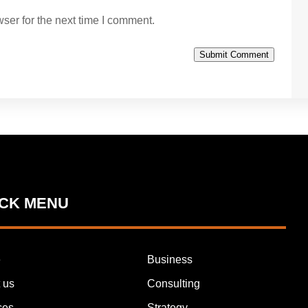
ser for the next time I comment.
Submit Comment
ICK MENU
e
Business
 us
Consulting
ces
Strategy