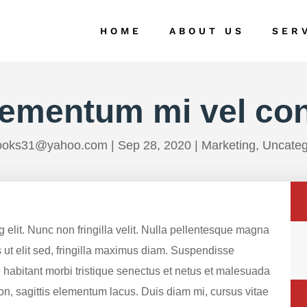
HOME
ABOUT US
SER
lementum mi vel con
rooks31@yahoo.com
|
Sep 28, 2020
|
Marketing
,
Uncateg
 elit. Nunc non fringilla velit. Nulla pellentesque magna
s ut elit sed, fringilla maximus diam. Suspendisse
 habitant morbi tristique senectus et netus et malesuada
non, sagittis elementum lacus. Duis diam mi, cursus vitae